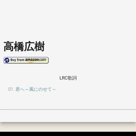
高橋広樹
LRC歌詞
君へ～風にのせて～