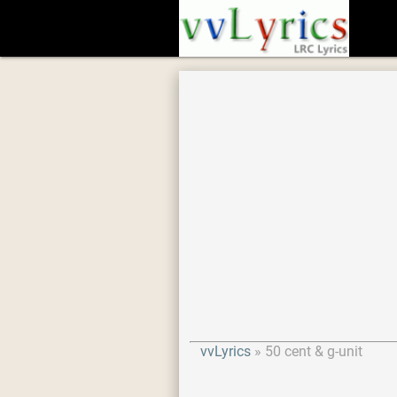
vvLyrics
50 cent & g-unit