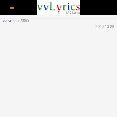
vvLyrics
5583
2010-10-28