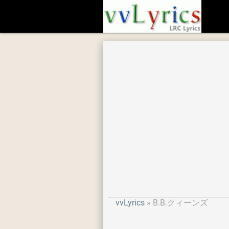
vvLyrics
B.B.クィーンズ