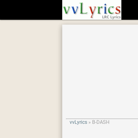
vvLyrics
B-DASH