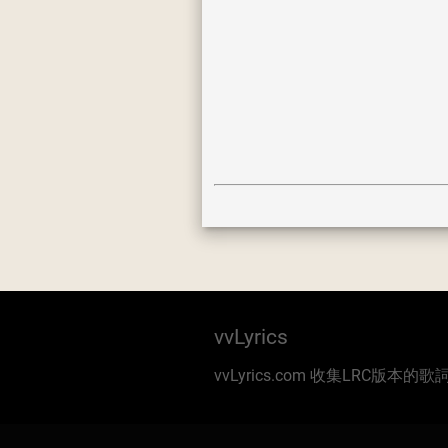
vvLyrics
vvLyrics.com 收集LRC