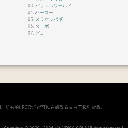
パラレルワールド
ハーコー
スラマッパギ
ターボ
ピコ
版本的歌詞。所有的LRC歌詞都可以在綫觀看或者下載到電腦。