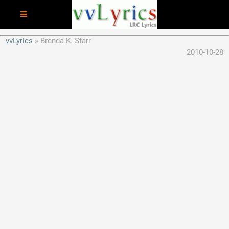
vvLyrics
Brenda K. Starr
2010-10-28