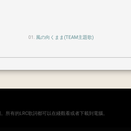
風の向くまま(TEAM主題歌)
版本的歌詞。所有的LRC歌詞都可以在綫觀看或者下載到電腦。