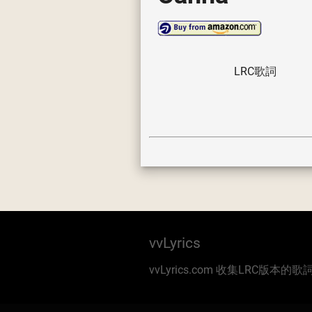
LRC歌詞
vvLyrics
vvLyrics.com 收集LRC