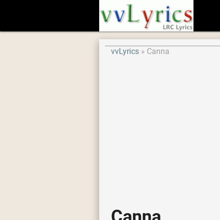
vvLyrics
Canna
Canna