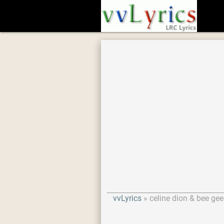
vvLyrics
celine dion & bee gee