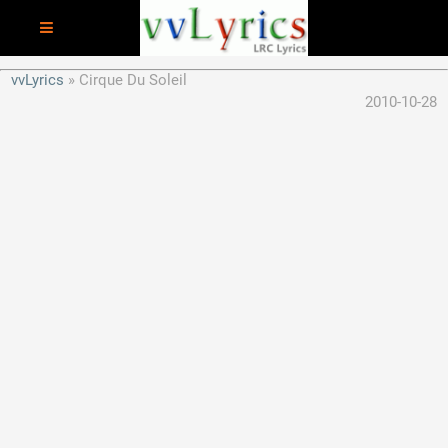
vvLyrics
Cirque Du Soleil
2010-10-28