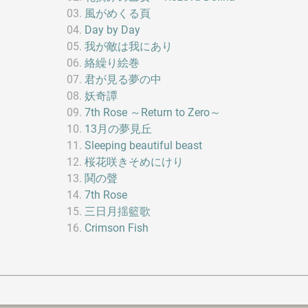
風がめくる頁
Day by Day
我が敵は我にあり
絡繰り絵巻
君が見る夢の中
妖奇譚
7th Rose ～Return to Zero～
13月の夢見丘
Sleeping beautiful beast
桜花咲きそめにけり
鬨の聲
7th Rose
三日月揺籃歌
Crimson Fish