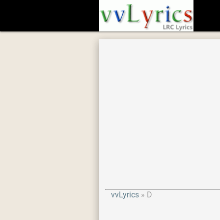
vvLyrics
D