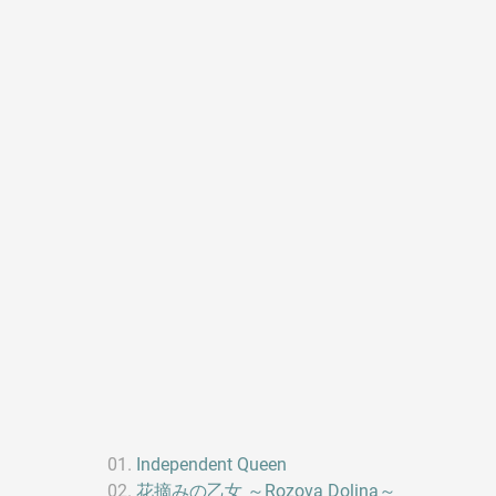
Independent Queen
花摘みの乙女 ～Rozova Dolina～