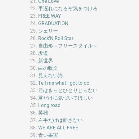
One Love
手遅れになるぞ気をつけろ
FREE WAY
GRADUATION
シェリー
Rock'N Roll Star
自由形～フリースタイル～
坂道
新世界
白の呪文
見えない海
Tell me what I got to do
君はきっとひとりじゃない
君だけに気づいてほしい
Long road
英雄
左手だけは離さない
WE ARE ALL FREE
青い果実