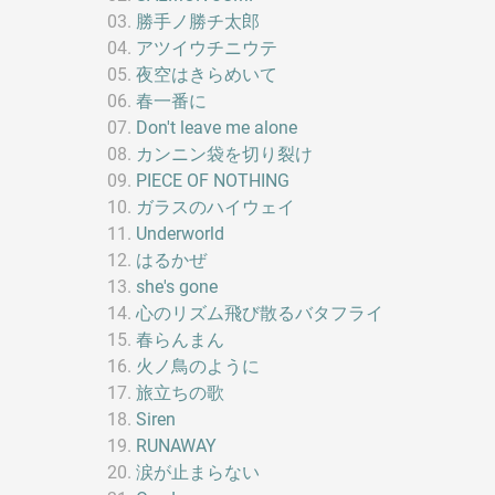
勝手ノ勝チ太郎
アツイウチニウテ
夜空はきらめいて
春一番に
Don't leave me alone
カンニン袋を切り裂け
PIECE OF NOTHING
ガラスのハイウェイ
Underworld
はるかぜ
she's gone
心のリズム飛び散るバタフライ
春らんまん
火ノ鳥のように
旅立ちの歌
Siren
RUNAWAY
涙が止まらない