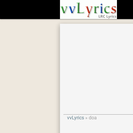
vvLyrics
doa