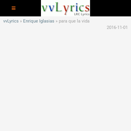
vvLyrics
Enrique Iglasias
para que la vida
2016-11-01