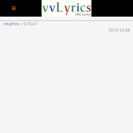
vvLyrics
G-Soul
2010-10-28