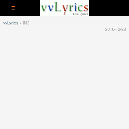
vvLyrics
IN3
2010-10-28