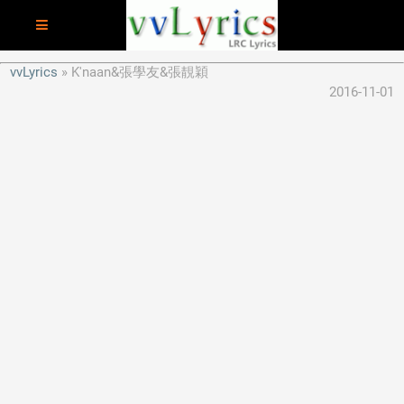
vvLyrics
K'naan&張學友&張靚穎
2016-11-01