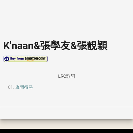
K'naan&張學友&張靚穎
LRC歌詞
旗開得勝