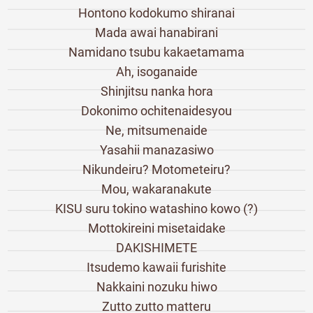
Hontono kodokumo shiranai
Mada awai hanabirani
Namidano tsubu kakaetamama
Ah, isoganaide
Shinjitsu nanka hora
Dokonimo ochitenaidesyou
Ne, mitsumenaide
Yasahii manazasiwo
Nikundeiru? Motometeiru?
Mou, wakaranakute
KISU suru tokino watashino kowo (?)
Mottokireini misetaidake
DAKISHIMETE
Itsudemo kawaii furishite
Nakkaini nozuku hiwo
Zutto zutto matteru