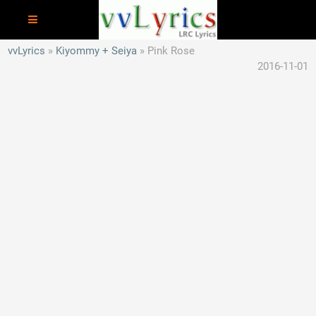
vvLyrics
Kiyommy + Seiya
Pink Rose
2016-11-01