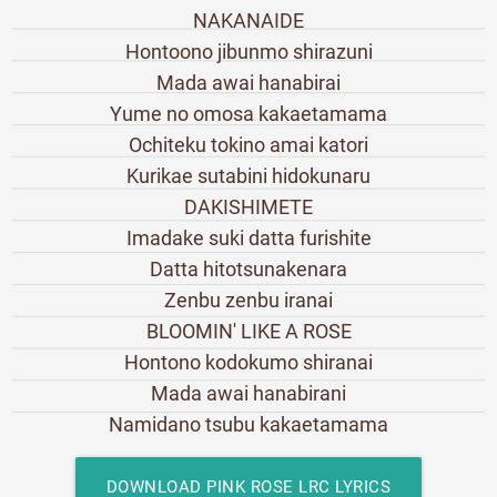
NAKANAIDE
Hontoono jibunmo shirazuni
Mada awai hanabirai
Yume no omosa kakaetamama
Ochiteku tokino amai katori
Kurikae sutabini hidokunaru
DAKISHIMETE
Imadake suki datta furishite
Datta hitotsunakenara
Zenbu zenbu iranai
BLOOMIN' LIKE A ROSE
Hontono kodokumo shiranai
Mada awai hanabirani
Namidano tsubu kakaetamama
DOWNLOAD PINK ROSE LRC LYRICS