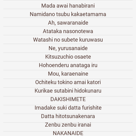
Mada awai hanabirani
Namidano tsubu kakaetamama
Ah, sawaranaide
Atataka nasonotewa
Watashi no subete kuruwasu
Ne, yurusanaide
Kitsuzuchio osaete
Hohoenderu anataga iru
Mou, karaenaine
Ochiteku tokino amai katori
Kurikae sutabini hidokunaru
DAKISHIMETE
Imadake suki datta furishite
Datta hitotsunakenara
Zenbu zenbu iranai
NAKANAIDE