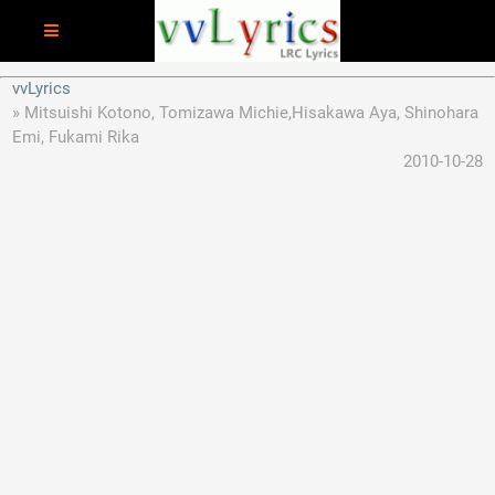
vvLyrics
Mitsuishi Kotono, Tomizawa Michie,Hisakawa Aya, Shinohara
Emi, Fukami Rika
2010-10-28