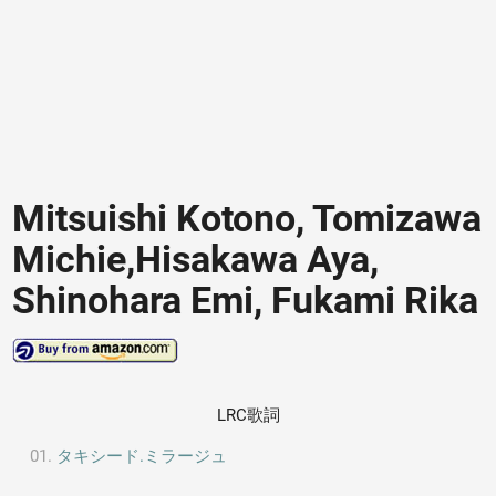
Mitsuishi Kotono, Tomizawa
Michie,Hisakawa Aya,
Shinohara Emi, Fukami Rika
LRC歌詞
タキシード.ミラージュ