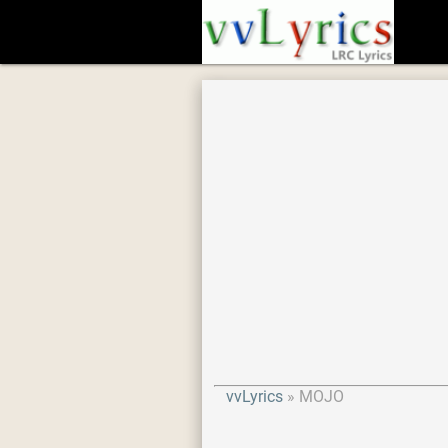
vvLyrics
MOJO