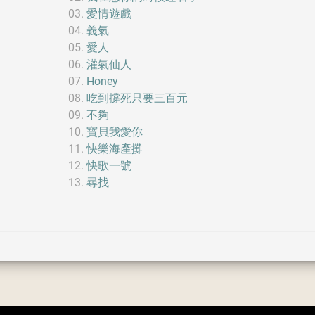
愛情遊戲
義氣
愛人
灌氣仙人
Honey
吃到撐死只要三百元
不夠
寶貝我愛你
快樂海產攤
快歌一號
尋找