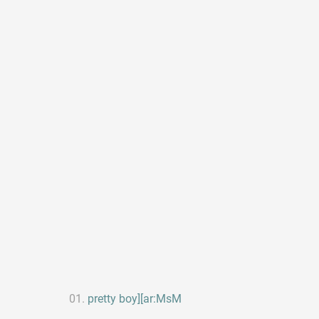
pretty boy][ar:MsM