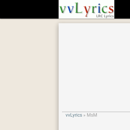
vvLyrics
MsM