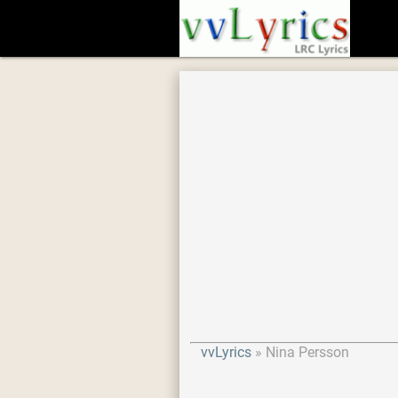
vvLyrics
Nina Persson