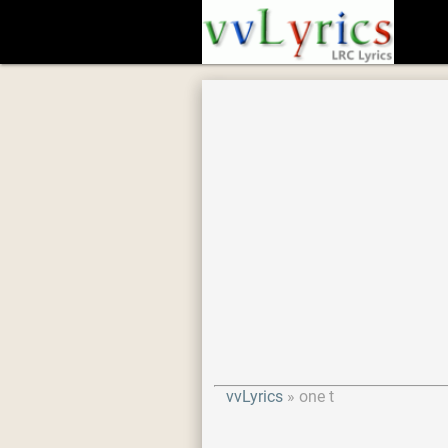
vvLyrics
one t