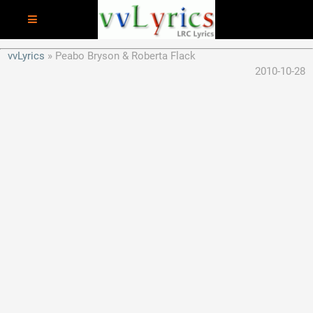
vvLyrics
Peabo Bryson & Roberta Flack
2010-10-28