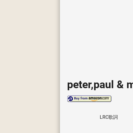
peter,paul & 
LRC歌詞