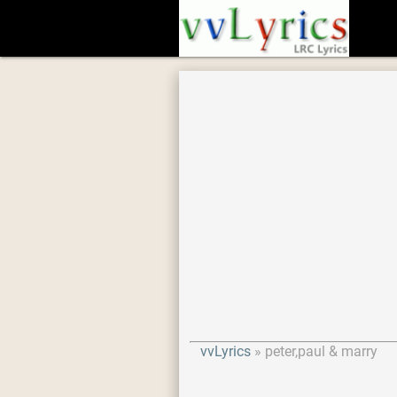
vvLyrics
peter,paul & marry