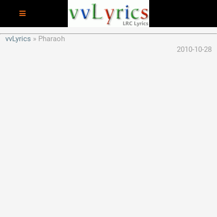
vvLyrics
Pharaoh
2010-10-28