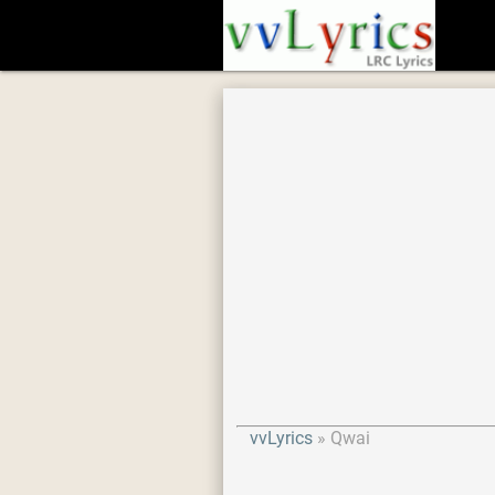
vvLyrics
Qwai