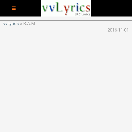
vvLyrics
R.A.M
2016-11-01