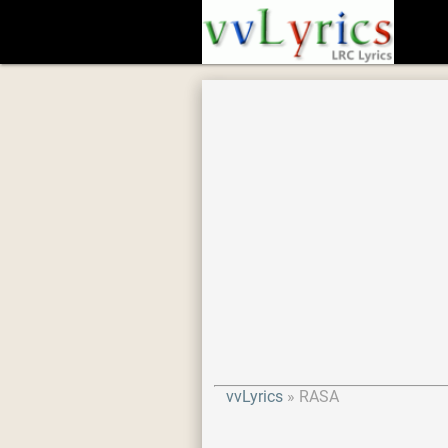
vvLyrics
RASA