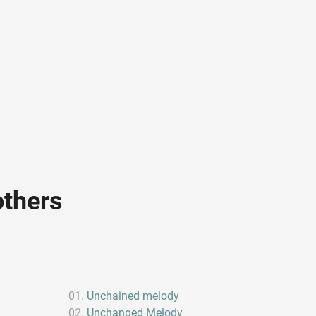
others
Unchained melody
Unchanged Melody