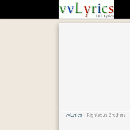
vvLyrics
Righteous Brothers