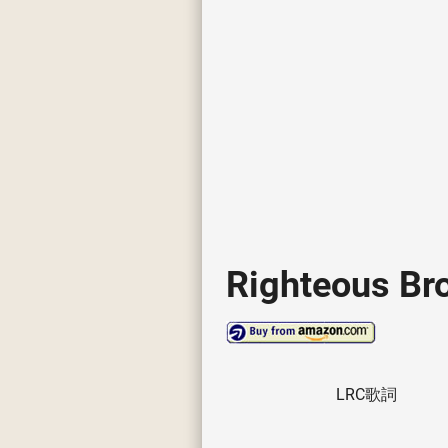
Righteous Br
LRC歌詞