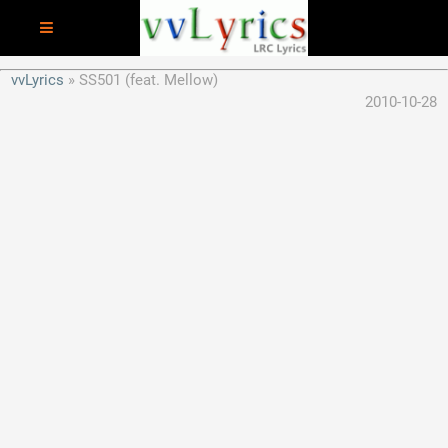
vvLyrics
SS501 (feat. Mellow)
2010-10-28