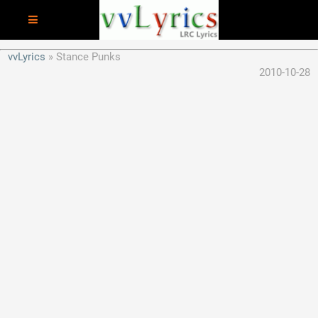
vvLyrics
Stance Punks
2010-10-28