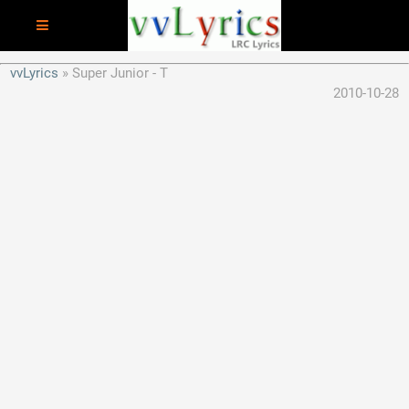
vvLyrics
Super Junior - T
2010-10-28