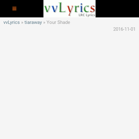
vvLyrics
tiaraway
Your Shade
2016-11-01