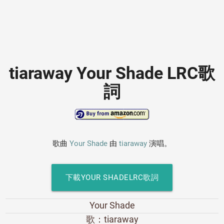
tiaraway Your Shade LRC歌
詞
歌曲
Your Shade
由
tiaraway
演唱。
下載YOUR SHADELRC歌詞
Your Shade
歌：tiaraway