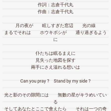
作詞：志倉千代丸
作曲：志倉千代丸
月の夜が 眩しすぎた窓辺 光の線
まるでそれは ホウキボシが 通り過ぎるよう
に
仆たちは眠るまえに
見失った地図を探す
兩手にさえ溢れる想いは
Can you pray ? Stand by my side ?
光と影のその隙間には 無數の星がキラめいてい
る
そしてあなたとここで會えたら それは一つの奇