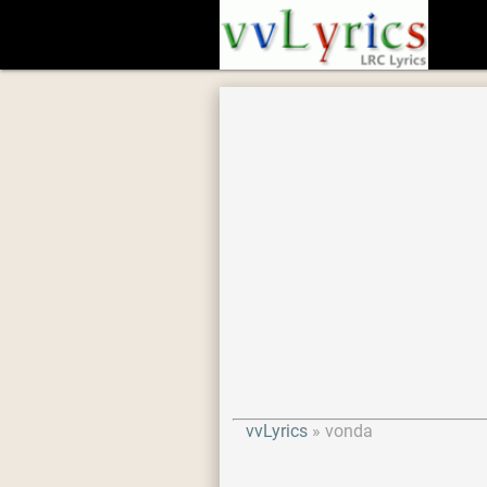
vvLyrics
vonda