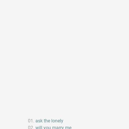
ask the lonely
will you marry me